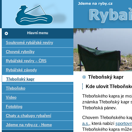
Hlavní menu
Soukromé rybářské revíry
Chovné rybníky
Rybářské revíry – ČRS
Rybářské závody
Třeboňský kapr
Třeboňský kapr
Kde ulovit Třeboňsk
Třeboňsko
Třeboňského kapra je mo
Video
známka Třeboňský kapr se
Fotoblog
Třeboňská pánev.
Chaty a chalupy rybaření
Chovem Třeboňského kap
a.s.
, která nabízí
sportovn
Jdeme na ryby.cz - Home
Třeboňského kapra můžete 