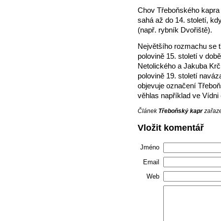
Chov Třeboňského kapra se
sahá až do 14. století, k
(např. rybník Dvořiště).
Největšího rozmachu se t
polovině 15. století v do
Netolického a Jakuba Krčí
polovině 19. století navá
objevuje označení Třeboňs
věhlas například ve Vídni
Článek
Třeboňský kapr
zařaze
Vložit komentář
Jméno
Email
Web