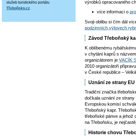
výrobků opracovaného ch
služeb turistického portálu
Třeboňsko.cz
.
více informaci o
pro
Svoji oblibu si čím dál ví
podzimních výlovech ryb
Závod Třeboňský ka
K oblíbenému rybářskému k
v chytání kaprů s názvem
organizátorem je
VACÍK 
2010 organizátoři připrav
v České republice – Vel
Uznání ze strany EU
Tradiční značka třeboňsk
dočkala uznání ze strany 
Evropskou komisí schvá
Třeboňský kapr. Třeboňské
třeboňské pánve a jehož c
na Třeboňsku, je nejčastě
Historie chovu Třeb