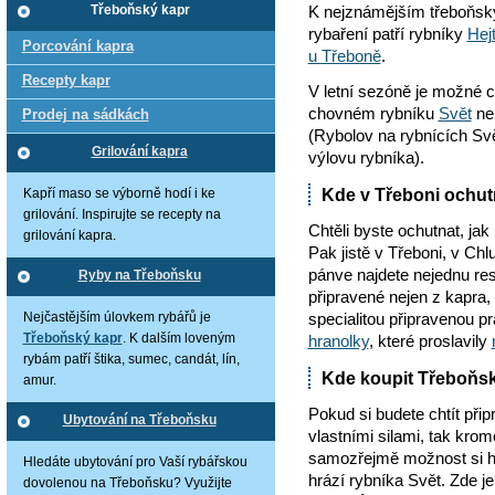
K nejznámějším třeboňs
Třeboňský kapr
rybaření patří rybníky
Hej
Porcování kapra
u Třeboně
.
Recepty kapr
V letní sezóně je možné c
chovném rybníku
Svět
ne
Prodej na sádkách
(Rybolov na rybnících Sv
Grilování kapra
výlovu rybníka).
Kde v Třeboni ochu
Kapří maso se výborně hodí i ke
grilování. Inspirujte se recepty na
Chtěli byste ochutnat, ja
grilování kapra.
Pak jistě v Třeboni, v Ch
pánve najdete nejednu rest
Ryby na Třeboňsku
připravené nejen z kapra,
specialitou připravenou p
Nejčastějším úlovkem rybářů je
Třeboňský kapr
. K dalším loveným
hranolky
, které proslavily
rybám patří štika, sumec, candát, lín,
Kde koupit Třeboňsk
amur.
Pokud si budete chtít přip
Ubytování na Třeboňsku
vlastními silami, tak kro
samozřejmě možnost si ho
Hledáte ubytování pro Vaší rybářskou
hrází rybníka Svět. Zde je
dovolenou na Třeboňsku? Využijte