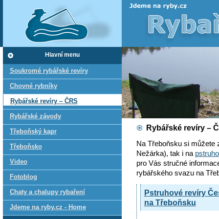
Hlavní menu
Soukromé rybářské revíry
Chovné rybníky
Rybářské revíry – ČRS
Rybářské závody
Rybářské revíry – 
Třeboňský kapr
Na Třeboňsku si můžete z
Třeboňsko
Nežárka), tak i na
pstruho
Video
pro Vás stručné informac
rybářského svazu na Tře
Fotoblog
Chaty a chalupy rybaření
Pstruhové revíry Č
na Třeboňsku
Jdeme na ryby.cz - Home