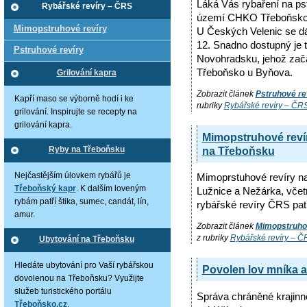
Láká Vás rybaření na ps
Rybářské revíry – ČRS
území CHKO Třeboňsko si
Mimopstruhové revíry
U Českých Velenic se dá
12. Snadno dostupný je t
Pstruhové revíry
Novohradsku, jehož začá
Třeboňsko u Byňova.
Grilování kapra
Zobrazit článek
Pstruhové re
Kapří maso se výborně hodí i ke
rubriky
Rybářské revíry – ČR
grilování. Inspirujte se recepty na
grilování kapra.
Mimopstruhové reví
na Třeboňsku
Ryby na Třeboňsku
Nejčastějším úlovkem rybářů je
Mimoprstuhové revíry n
Třeboňský kapr
. K dalším loveným
Lužnice a Nežárka, včet
rybám patří štika, sumec, candát, lín,
rybářské revíry ČRS patř
amur.
Zobrazit článek
Mimopstruho
z rubriky
Rybářské revíry – Č
Ubytování na Třeboňsku
Hledáte ubytování pro Vaší rybářskou
Povolen lov mníka a
dovolenou na Třeboňsku? Využijte
služeb turistického portálu
Správa chráněné krajinn
Třeboňsko.cz
.