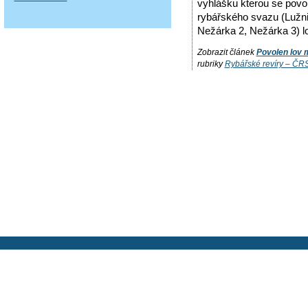
vyhlášku kterou se povo
rybářského svazu (Lužni
Nežárka 2, Nežárka 3) lo
Zobrazit článek
Povolen lov 
rubriky
Rybářské revíry – ČR