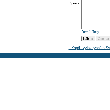
Zpráva
Formát Texy
« Kapři - výlov rybníka Sv