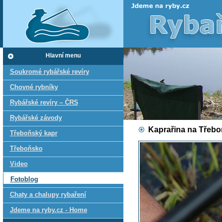
Hlavní menu
Soukromé rybářské revíry
Chovné rybníky
Rybářské revíry – ČRS
Rybářské závody
Kaprařina na Třeb
Třeboňský kapr
Třeboňsko
Video
Fotoblog
Chaty a chalupy rybaření
Jdeme na ryby.cz - Home