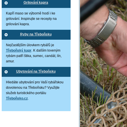
Grilování kapra
Kapří maso se výborně hodí i ke
grilování. Inspirujte se recepty na
grilování kapra.
Ryby na Třeboňsku
Nejčastějším úlovkem rybářů je
Třeboňský kapr
. K dalším loveným
rybám patří štika, sumec, candát, lín,
amur.
Ubytování na Třeboňsku
Hledáte ubytování pro Vaší rybářskou
dovolenou na Třeboňsku? Využijte
služeb turistického portálu
Třeboňsko.cz
.