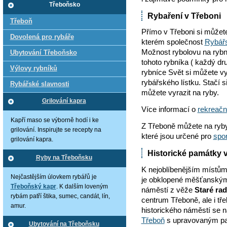
Třeboňsko
Rybaření v Třeboni
Třeboň
Přímo v Třeboni si můžet
Dovolená pro rybáře
kterém společnost
Rybářs
Možnost rybolovu na rybn
Ubytování Třeboňsko
tohoto rybníka ( každý dr
Výlovy rybníků
rybníce Svět si můžete vy
rybářského lístku. Stačí s
Rybářské slavnosti
můžete vyrazit na ryby.
Grilování kapra
Více informací o
rekreačn
Kapří maso se výborně hodí i ke
Z Třeboně můžete na ryby
grilování. Inspirujte se recepty na
které jsou určené pro
spor
grilování kapra.
Historické památky 
Ryby na Třeboňsku
K nejoblíbenějším místům 
Nejčastějším úlovkem rybářů je
je obklopené měšťanskými
Třeboňský kapr
. K dalším loveným
náměstí z věže
Staré rad
rybám patří štika, sumec, candát, lín,
centrum Třeboně, ale i tř
amur.
historického náměstí se 
Třeboň
s upravovaným p
Ubytování na Třeboňsku