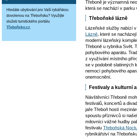
Třeboně je významná neo
která se nachází v parku 
Hledáte ubytování pro Vaší rybářskou
dovolenou na Třeboňsku? Využijte
Třeboňské lázně
služeb turistického portálu
Třeboňsko.cz
.
Lázeňské služby nabízí v
Lázně
, které se nacházej
moderní lázeňský kompl
Třeboně u rybníka Svět. 
pohybového aparátu. Trad
z využívání místního přír
se v podobně slatinných k
nemocí pohybového aparát
onemocnění.
Festivaly a kulturní
Návštěvníci Třeboně moh
festivalů, koncertů a diva
jaře Třeboň hostí mezinár
spoustu příznivců si našel
milovníci vážné hudby pa
festivalu
Třeboňská Noct
rybníkářství na Třeboňsk