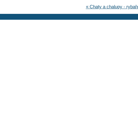
« Chaty a chalupy - rybař