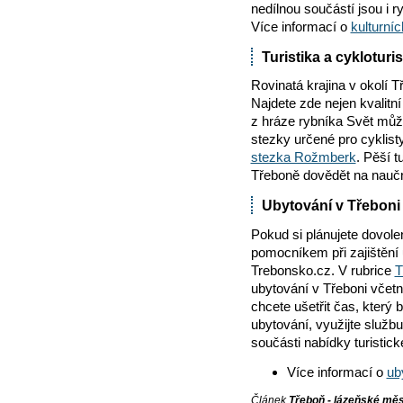
nedílnou součástí jsou i r
Více informací o
kulturní
Turistika a cykloturi
Rovinatá krajina v okolí 
Najdete zde nejen kvalitní
z hráze rybníka Svět můž
stezky určené pro cyklist
stezka Rožmberk
. Pěší t
Třeboně dovědět na nauč
Ubytování v Třeboni
Pokud si plánujete dovol
pomocníkem při zajištění u
Trebonsko.cz. V rubrice
T
ubytování v Třeboni včet
chcete ušetřit čas, který
ubytování, využijte služb
součásti nabídky turistic
Více informací o
ub
Článek
Třeboň - lázeňské mě