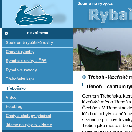
Hlavní menu
Soukromé rybářské revíry
Chovné rybníky
Rybářské revíry – ČRS
Rybářské závody
Třeboň - lázeňské 
Třeboňský kapr
Třeboň – centrum ry
Třeboňsko
Centrem Třeboňska, které 
Video
lázeňské město Třeboň s 
Fotoblog
Čechách. V Třeboni najde
léčebné pobyty zaměřené 
Chaty a chalupy rybaření
sezóně je pro návštěvníky
Jdeme na ryby.cz - Home
Třeboň jako město s boha
i zajímavé podmínky pro r