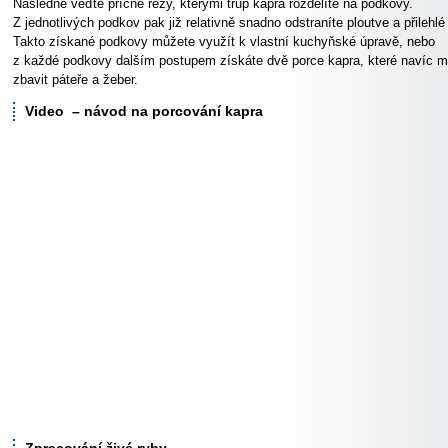
Následně veďte příčné řezy, kterými trup kapra rozdělíte na podkovy.
Z jednotlivých podkov pak již relativně snadno odstraníte ploutve a přilehlé 
Takto získané podkovy můžete využít k vlastní kuchyňské úpravě, nebo
z každé podkovy dalším postupem získáte dvě porce kapra, které navíc 
zbavit páteře a žeber.
Video – návod na porcování kapra
Zpracování živé ryby