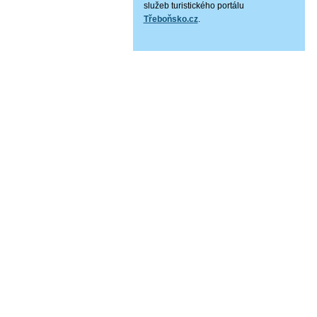
služeb turistického portálu
Třeboňsko.cz
.