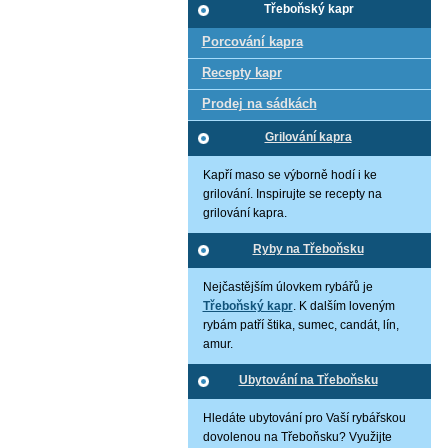
Třeboňský kapr
Porcování kapra
Recepty kapr
Prodej na sádkách
Grilování kapra
Kapří maso se výborně hodí i ke
grilování. Inspirujte se recepty na
grilování kapra.
Ryby na Třeboňsku
Nejčastějším úlovkem rybářů je
Třeboňský kapr
. K dalším loveným
rybám patří štika, sumec, candát, lín,
amur.
Ubytování na Třeboňsku
Hledáte ubytování pro Vaší rybářskou
dovolenou na Třeboňsku? Využijte