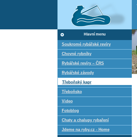
Hlavní menu
Soukromé rybářské revíry
Chovné rybníky
Rybářské revíry – ČRS
Rybářské závody
Třeboňský kapr
Třeboňsko
Video
Fotoblog
Chaty a chalupy rybaření
Jdeme na ryby.cz - Home