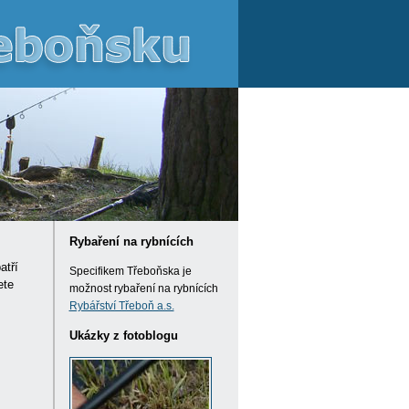
Rybaření na rybnících
atří
Specifikem Třeboňska je
ete
možnost rybaření na rybnících
Rybářství Třeboň a.s.
Ukázky z fotoblogu