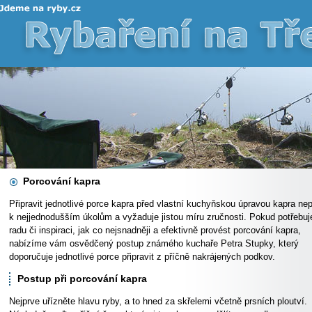
Porcování kapra
Připravit jednotlivé porce kapra před vlastní kuchyňskou úpravou kapra nep
k nejjednodušším úkolům a vyžaduje jistou míru zručnosti. Pokud potřebuj
radu či inspiraci, jak co nejsnadněji a efektivně provést porcování kapra,
nabízíme vám osvědčený postup známého kuchaře Petra Stupky, který
doporučuje jednotlivé porce připravit z příčně nakrájených podkov.
Postup při porcování kapra
Nejprve uřízněte hlavu ryby, a to hned za skřelemi včetně prsních ploutví.