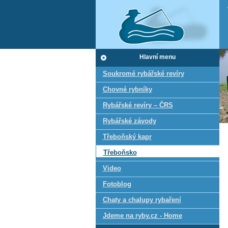
Hlavní menu
Soukromé rybářské revíry
Chovné rybníky
Rybářské revíry – ČRS
Rybářské závody
Třeboňský kapr
Třeboňsko
Video
Fotoblog
Chaty a chalupy rybaření
Jdeme na ryby.cz - Home