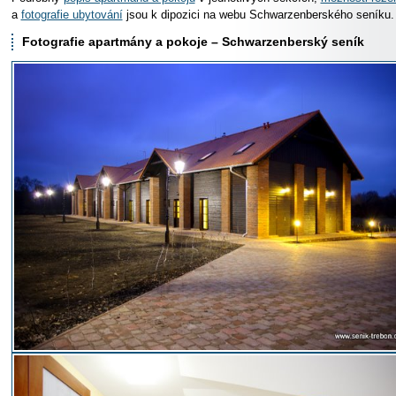
a
fotografie ubytování
jsou k dipozici na webu Schwarzenberského seníku.
Fotografie apartmány a pokoje – Schwarzenberský seník