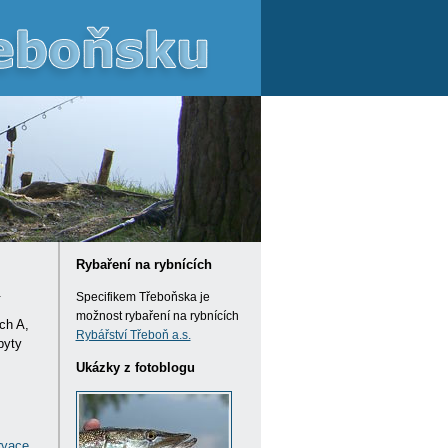
Rybaření na rybnících
.
Specifikem Třeboňska je
možnost rybaření na rybnících
ch A,
Rybářství Třeboň a.s.
byty
Ukázky z fotoblogu
rvace