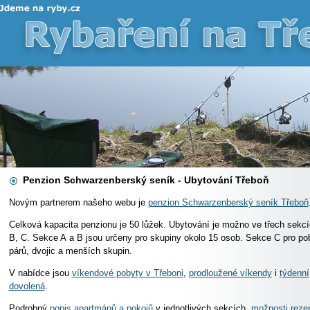
Penzion Schwarzenberský seník - Ubytování Třeboň
Novým partnerem našeho webu je
penzion Schwarzenberský seník Třeboň
Celková kapacita penzionu je 50 lůžek. Ubytování je možno ve třech sekcí
B, C. Sekce A a B jsou určeny pro skupiny okolo 15 osob. Sekce C pro po
párů, dvojic a menších skupin.
V nabídce jsou
víkendové pobyty v Třeboni
,
prodloužené víkendy
i
týdenní
dovolená
.
Podrobný
popis apartmánů a pokojů
v jednotlivých sekcích,
možnosti reze