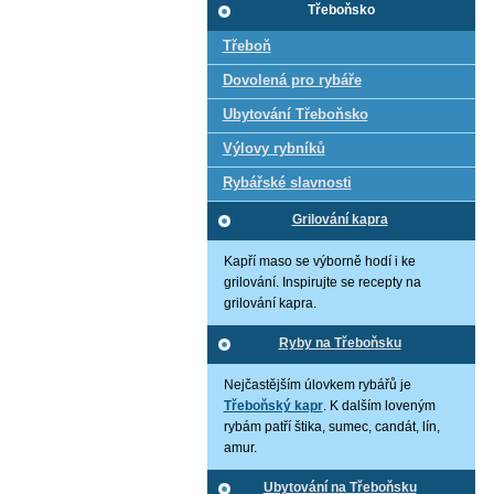
Třeboňsko
Třeboň
Dovolená pro rybáře
Ubytování Třeboňsko
Výlovy rybníků
Rybářské slavnosti
Grilování kapra
Kapří maso se výborně hodí i ke
grilování. Inspirujte se recepty na
grilování kapra.
Ryby na Třeboňsku
Nejčastějším úlovkem rybářů je
Třeboňský kapr
. K dalším loveným
rybám patří štika, sumec, candát, lín,
amur.
Ubytování na Třeboňsku