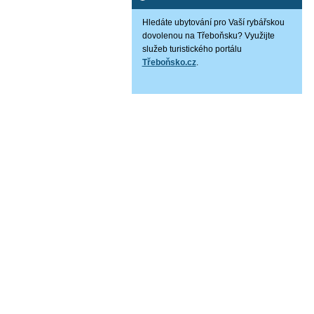
Hledáte ubytování pro Vaší rybářskou
dovolenou na Třeboňsku? Využijte
služeb turistického portálu
Třeboňsko.cz
.