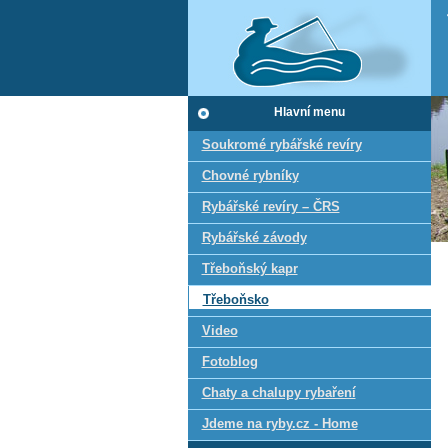
Hlavní menu
Soukromé rybářské revíry
Chovné rybníky
Rybářské revíry – ČRS
Rybářské závody
Třeboňský kapr
Třeboňsko
Video
Fotoblog
Chaty a chalupy rybaření
Jdeme na ryby.cz - Home