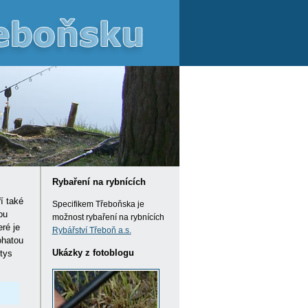
Rybaření na rybnících
í také
Specifikem Třeboňska je
ou
možnost rybaření na rybnících
eré je
Rybářství Třeboň a.s.
ohatou
Ukázky z fotoblogu
tys