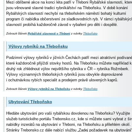
Mezi oblíbené akce na konci léta patří v Třeboni Rybářské slavnosti, kter
jsou věnované slavné tradici rybníkářství na Třeboňsku. V době konání
Rybářských slavností nechybí na třeboňském náměstí bohatý kulturní
program či nabídka občerstvení ze sladkovodních ryb. V rámci rybářskýc
slavností probíhá každoročně závod v rybaření pro děti i dospělé.
Zobrazit článek
Rybářské slavnosti v Třeboni
z rubriky
Třeboňsko
Výlovy rybníků na Třeboňsku
Podzimní výlovy rybníků v jižních Čechách patří mezi atraktivní podívané
které každoročně přijíždí stovky hostů. Na Třeboňsku můžete například 
druhý rok zhlédnout výlov největšího rybníka v ČR – rybníka Rožmberk.
Výlovy významných třeboňských rybníků jsou obvykle doprovázené
i ochutnávkou rybích specialit a prodejem právě ulovených kaprů.
Zobrazit článek
Výlovy rybníků na Třeboňsku
z rubriky
Třeboňsko
Ubytování Třeboňsko
Hledáte ubytování pro vaši rybářskou dovolenou na Třeboňsku? Využijte
služeb turistického portálu Trebonsko.cz, kde si můžete sami vybrat z ši
nabídky inzerátů na ubytování v Třeboni, na Třeboňsku a přilehlém okolí.
Stránky Trebonsko.cz dále nabízí službu „Zadej požadavek na ubytování“