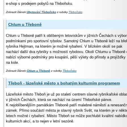
e-shop s prodejem pobytů na Třeboňsku.
Zobrazit článek
Ubytování Třeboňsko
z rubriky
Třeboňsko
Chlum u Třeboně
Chlum u Třeboně patří k oblíbeným letoviskům v jižních Čechách s výbo
podmínkami pro sportovní rybolov. Samotný Chlum u Třeboně leží na bře
rybníka Hejtman, na kterém je možné rybaření. V blízkém okolí se pak
nachází další dva rybníky s možností rybolovu. Okolí Chlumu u Třeboně 
nabízí výborné podmínky pro koupání, pěší výlety do přírody a projížďky
na kole.
Zobrazit článek
Chlum u Třeboně
z rubriky
Třeboňsko
Třeboň - lázeňské město s bohatým kulturním programem
Lázeňské město Třeboň je už po staletí centrem slavné rybníkařské oblas
v jižních Čechách, která se nachází na území Třeboňské pánve.
K nejoblíbenějším památkám Třeboně patří malebné náměstí a renesančn
zámek. Přímo součástí města je slavný rybník Svět, na kterém je v někt
letech možné i rybaření. Město Třeboň se může pochlubit kvalitní nabídk
kulturních akcí, a to nejen v letní sezóně.