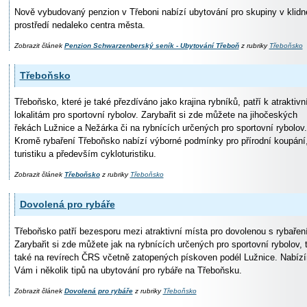
Nově vybudovaný penzion v Třeboni nabízí ubytování pro skupiny v klid
prostředí nedaleko centra města.
Zobrazit článek
Penzion Schwarzenberský seník - Ubytování Třeboň
z rubriky
Třeboňsko
Třeboňsko
Třeboňsko, které je také přezdíváno jako krajina rybníků, patří k atraktiv
lokalitám pro sportovní rybolov. Zarybařit si zde můžete na jihočeských
řekách Lužnice a Nežárka či na rybnících určených pro sportovní rybolov.
Kromě rybaření Třeboňsko nabízí výborné podmínky pro přírodní koupání
turistiku a především cykloturistiku.
Zobrazit článek
Třeboňsko
z rubriky
Třeboňsko
Dovolená pro rybáře
Třeboňsko patří bezesporu mezi atraktivní místa pro dovolenou s rybařen
Zarybařit si zde můžete jak na rybnících určených pro sportovní rybolov, 
také na revírech ČRS včetně zatopených pískoven podél Lužnice. Nabíz
Vám i několik tipů na ubytování pro rybáře na Třeboňsku.
Zobrazit článek
Dovolená pro rybáře
z rubriky
Třeboňsko