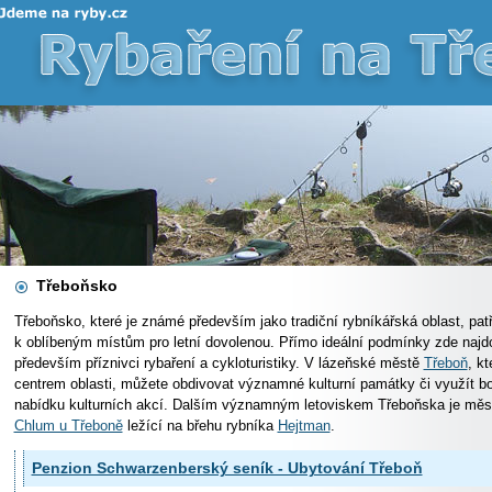
Třeboňsko
Třeboňsko, které je známé především jako tradiční rybníkářská oblast, patř
k oblíbeným místům pro letní dovolenou. Přímo ideální podmínky zde najd
především příznivci rybaření a cykloturistiky. V lázeňské městě
Třeboň
, kt
centrem oblasti, můžete obdivovat významné kulturní památky či využít b
nabídku kulturních akcí. Dalším významným letoviskem Třeboňska je měs
Chlum u Třeboně
ležící na břehu rybníka
Hejtman
.
Penzion Schwarzenberský seník - Ubytování Třeboň