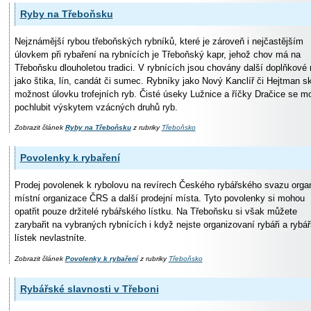
Ryby na Třeboňsku
Nejznámější rybou třeboňských rybníků, které je zároveň i nejčastějším
úlovkem při rybaření na rybnících je Třeboňský kapr, jehož chov má na
Třeboňsku dlouholetou tradici. V rybnících jsou chovány další doplňkové 
jako štika, lín, candát či sumec. Rybníky jako Nový Kanclíř či Hejtman sk
možnost úlovku trofejních ryb. Čisté úseky Lužnice a říčky Dračice se m
pochlubit výskytem vzácných druhů ryb.
Zobrazit článek
Ryby na Třeboňsku
z rubriky
Třeboňsko
Povolenky k rybaření
Prodej povolenek k rybolovu na revírech Českého rybářského svazu organ
místní organizace ČRS a další prodejní místa. Tyto povolenky si mohou
opatřit pouze držitelé rybářského lístku. Na Třeboňsku si však můžete
zarybařit na vybraných rybnících i když nejste organizovaní rybáři a rybá
lístek nevlastníte.
Zobrazit článek
Povolenky k rybaření
z rubriky
Třeboňsko
Rybářské slavnosti v Třeboni