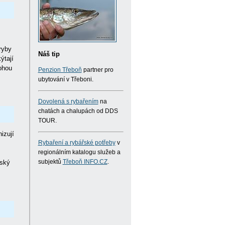
ryby
Náš tip
ýtají
ohou
Penzion Třeboň
partner pro
ubytování v Třeboni.
Dovolená s rybařením
na
chatách a chalupách od DDS
TOUR.
izují
Rybaření a rybářské potřeby
v
regionálním katalogu služeb a
řský
subjektů
Třeboň INFO.CZ
.