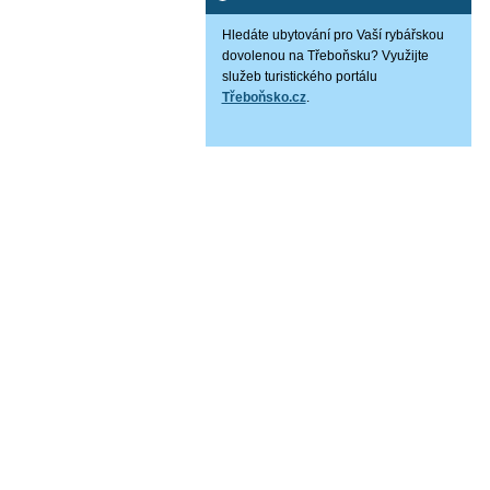
Hledáte ubytování pro Vaší rybářskou
dovolenou na Třeboňsku? Využijte
služeb turistického portálu
Třeboňsko.cz
.