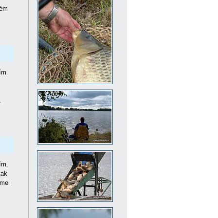
ném
ním
,
ím.
tak
íme