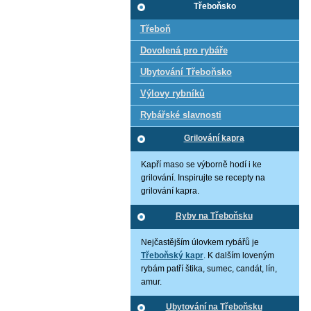
Třeboňsko
Třeboň
Dovolená pro rybáře
Ubytování Třeboňsko
Výlovy rybníků
Rybářské slavnosti
Grilování kapra
Kapří maso se výborně hodí i ke
grilování. Inspirujte se recepty na
grilování kapra.
Ryby na Třeboňsku
Nejčastějším úlovkem rybářů je
Třeboňský kapr
. K dalším loveným
rybám patří štika, sumec, candát, lín,
amur.
Ubytování na Třeboňsku