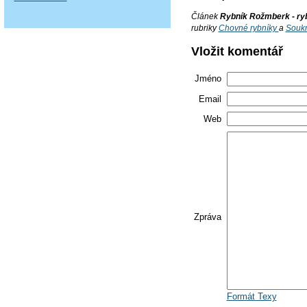
Článek
Rybník Rožmberk - ryb
rubriky
Chovné rybníky
a
Soukr
Vložit komentář
Jméno
Email
Web
Zpráva
Formát Texy