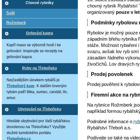
Chovné rybníky
chovný rybník Rybářství 
organizovaný
pouze v le
Svět
Podmínky rybolovu 
Rožmberk
Rybolov je možný pouze 
Grilování kapra
západním břehu rybníka 
stáže. Možnost rybaření 
Kapří maso se výborně hodí i ke
svazu, avšak lov ryb sm
grilování. Inspirujte se recepty na
zásadám řádného výkonu 
grilování kapra.
živočichů. Lov dravých ry
Ryby na Třeboňsku
Prodej povolenek
Nejčastějším úlovkem rybářů je
Prodej pověření k rybolo
Třeboňský kapr
. K dalším loveným
rybám patří štika, sumec, candát, lín,
Firemní akce na ryb
amur.
Na rybníce Rožmberk jsou
Ubytování na Třeboňsku
například formou rybářsk
Podrobné informace o
ryb
Hledáte ubytování pro Vaší rybářskou
Rybářství Třeboň a.s.
dovolenou na Třeboňsku? Využijte
služeb turistického portálu
Podívejte se také na vide
Třeboňsko.cz
.