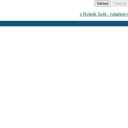
« Rybník Svět - rybaření