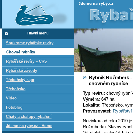
Hlavní menu
Soukromé rybářské revíry
Chovné rybníky
Rybářské revíry – ČRS
Rybářské závody
Rybník Rožmberk - r
Třeboňský kapr
chovném rybníce
Třeboňsko
Typ revíru:
chovný rybní
Video
Výměra:
647 ha
Lokalita:
Třeboňsko, vym
Fotoblog
Provozovatel:
Rybářství 
Chaty a chalupy rybaření
Novinkou od roku 2010 je
Jdeme na ryby.cz - Home
Rožmberku. Slavný rybní
16. století zasloužil Jaku