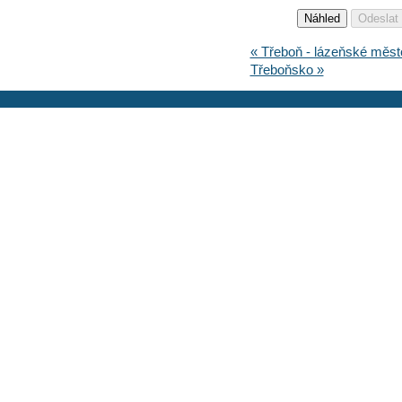
« Třeboň - lázeňské měs
Třeboňsko »