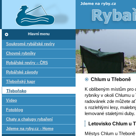
Hlavní menu
Soukromé rybářské revíry
Chovné rybníky
Rybářské revíry – ČRS
Rybářské závody
Chlum u Třeboně
Třeboňský kapr
K oblíbeným místům pro d
Třeboňsko
rybníky v okolí Chlumu u
Video
radovánek zde můžete ať u
s rozlehlými lesy, malebn
Fotoblog
lemované staletými duby.
Chaty a chalupy rybaření
Letovisko Chlum u 
Jdeme na ryby.cz - Home
Městys Chlum u Třeboně p