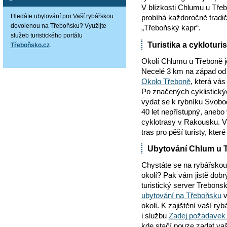
V blízkosti Chlumu u Třeb
Hledáte ubytování pro Vaší rybářskou
probíhá každoročně tradi
dovolenou na Třeboňsku? Využijte
„Třeboňský kapr“.
služeb turistického portálu
Turistika a cyklotur
Třeboňsko.cz
.
Okolí Chlumu u Třeboně je
Necelé 3 km na západ od
Okolo Třeboně
, která vá
Po značených cyklistickýc
vydat se k rybníku Svobod
40 let nepřístupný, anebo 
cyklotrasy v Rakousku. V 
tras pro pěší turisty, kte
Ubytování Chlum u 
Chystáte se na rybářskou
okolí? Pak vám jistě dob
turistický server Trebons
ubytování na Třeboňsku
v
okolí. K zajištění vaší r
i službu
Zadej požadavek 
kde stačí pouze zadat va