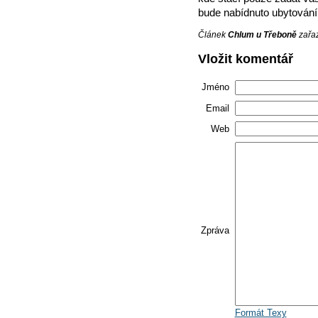
bude nabídnuto ubytování 
Článek
Chlum u Třeboně
zařaz
Vložit komentář
Jméno
Email
Web
Zpráva
Formát Texy