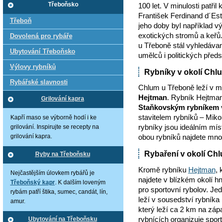
100 let. V minulosti patři
Třeboňsko
František Ferdinand d´Est
Třeboň
jeho doby byl například 
exotických stromů a keřů
Dovolená pro rybáře
u Třeboně stál vyhledáv
Ubytování Třeboňsko
umělců i politických předst
Výlovy rybníků
Rybníky v okolí Chl
Rybářské slavnosti
Chlum u Třeboně leží v m
Hejtman
. Rybník Hejtma
Grilování kapra
Staňkovským rybníkem
stavitelem rybníků – Mi
Kapří maso se výborně hodí i ke
rybníky jsou ideálním mís
grilování. Inspirujte se recepty na
obou rybníků najdete mn
grilování kapra.
Rybaření v okolí Ch
Ryby na Třeboňsku
Kromě rybníku
Hejtman
,
Nejčastějším úlovkem rybářů je
najdete v blízkém okolí hn
Třeboňský kapr
. K dalším loveným
pro sportovní rybolov. Jed
rybám patří štika, sumec, candát, lín,
leží v sousedství rybníka
amur.
který leží ca 2 km na zá
rybnících organizuje spor
Ubytování na Třeboňsku