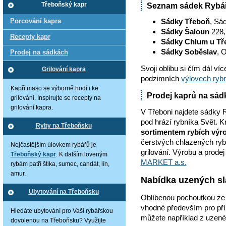
Seznam sádek Rybářs
Třeboňský kapr
Porcování kapra
Sádky Třeboň
, Sá
Sádky Šaloun
228,
Recepty kapr
Sádky Chlum u Tř
Sádky Soběslav
, 
Prodej na sádkách
Svoji oblibu si čím dál ví
Grilování kapra
podzimních
výlovech ryb
Kapří maso se výborně hodí i ke
Prodej kaprů na sád
grilování. Inspirujte se recepty na
grilování kapra.
V Třeboni najdete sádky 
pod hrází rybníka Svět. 
Ryby na Třeboňsku
sortimentem rybích výr
čerstvých chlazených ryb
Nejčastějším úlovkem rybářů je
grilování. Výrobu a prode
Třeboňský kapr
. K dalším loveným
MARKET a.s.
rybám patří štika, sumec, candát, lín,
amur.
Nabídka uzených s
Ubytování na Třeboňsku
Oblíbenou pochoutkou ze 
vhodné především pro pří
Hledáte ubytování pro Vaší rybářskou
můžete například z uzené
dovolenou na Třeboňsku? Využijte