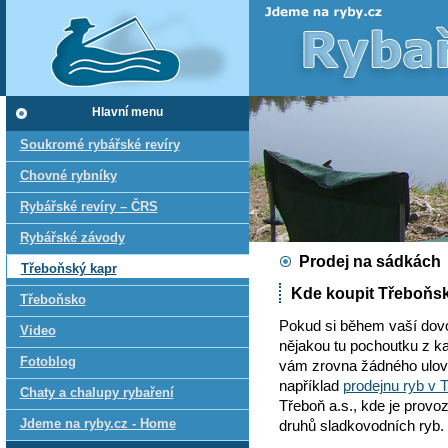
Hlavní menu
Soukromé rybářské revíry
Chovné rybníky
Rybářské revíry – ČRS
Rybářské závody
Prodej na sádkách
Třeboňský kapr
Kde koupit Třeboňs
Třeboňsko
Pokud si během vaší dovol
Video
nějakou tu pochoutku z ka
Fotoblog
vám zrovna žádného ulovit
například
prodejnu ryb v 
Chaty a chalupy rybaření
Třeboň a.s., kde je provoz
Jdeme na ryby.cz - Home
druhů sladkovodních ryb.