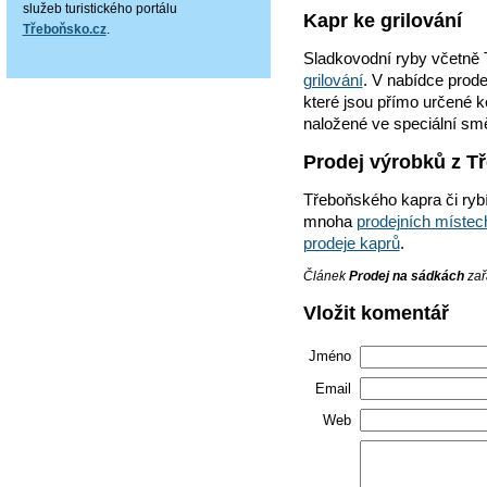
služeb turistického portálu
Kapr ke grilování
Třeboňsko.cz
.
Sladkovodní ryby včetně 
grilování
. V nabídce prode
které jsou přímo určené ke
naložené ve speciální směs
Prodej výrobků z T
Třeboňského kapra či ryb
mnoha
prodejních místec
prodeje kaprů
.
Článek
Prodej na sádkách
zař
Vložit komentář
Jméno
Email
Web