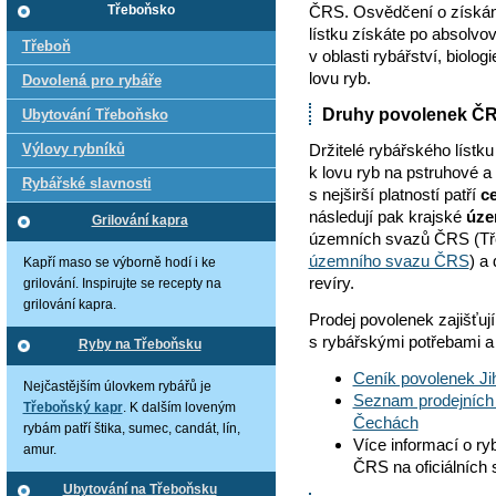
ČRS. Osvědčení o získání
Třeboňsko
lístku získáte po absolvov
Třeboň
v oblasti rybářství, biolog
lovu ryb.
Dovolená pro rybáře
Druhy povolenek Č
Ubytování Třeboňsko
Výlovy rybníků
Držitelé rybářského lístk
k lovu ryb na pstruhové 
Rybářské slavnosti
s nejširší platností patří
c
následují pak krajské
úze
Grilování kapra
územních svazů ČRS (Tř
územního svazu ČRS
) a
Kapří maso se výborně hodí i ke
revíry.
grilování. Inspirujte se recepty na
grilování kapra.
Prodej povolenek zajišťuj
s rybářskými potřebami a 
Ryby na Třeboňsku
Ceník povolenek J
Nejčastějším úlovkem rybářů je
Seznam prodejních 
Třeboňský kapr
. K dalším loveným
Čechách
rybám patří štika, sumec, candát, lín,
Více informací o ry
amur.
ČRS na oficiálních
Ubytování na Třeboňsku