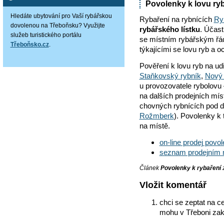
Povolenky k lovu ryb
Hledáte ubytování pro Vaší rybářskou
Rybaření na rybnících
Ryb
dovolenou na Třeboňsku? Využijte
rybářského lístku
. Účast
služeb turistického portálu
se místním rybářským řád
Třeboňsko.cz
.
týkajícími se lovu ryb a 
Pověření k lovu ryb na udi
Staňkovský rybník
,
Nový 
u provozovatele rybolovu 
na dalších prodejních míst
chovných rybnících pod d
Rožmberk
). Povolenky k
na místě.
on-line prodej povo
seznam prodejním mí
Článek
Povolenky k rybaření
z
Vložit komentář
chci se zeptat na c
mohu v Třeboni zako