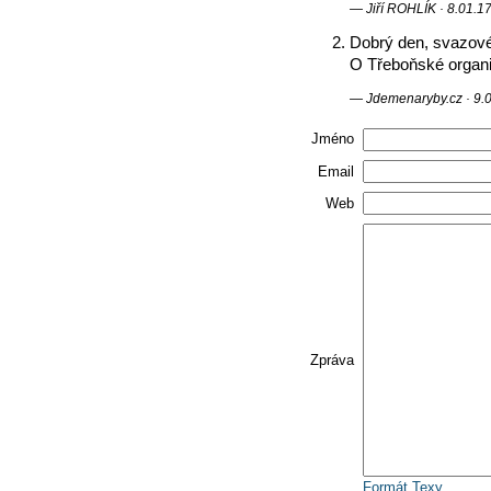
— Jiří ROHLÍK · 8.01.17
Dobrý den, svazové
O Třeboňské organiz
— Jdemenaryby.cz · 9.0
Jméno
Email
Web
Zpráva
Formát Texy