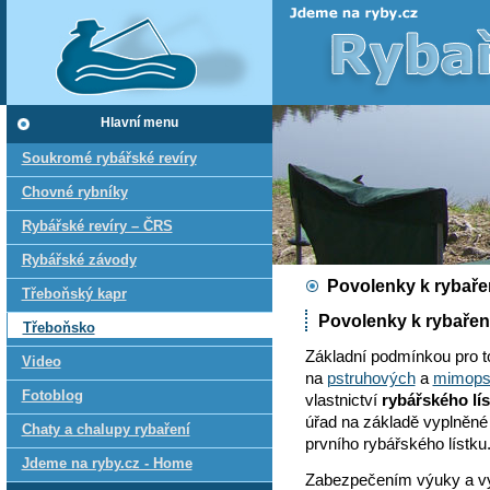
Hlavní menu
Soukromé rybářské revíry
Chovné rybníky
Rybářské revíry – ČRS
Rybářské závody
Povolenky k rybaře
Třeboňský kapr
Povolenky k rybařen
Třeboňsko
Základní podmínkou pro to
Video
na
pstruhových
a
mimopst
Fotoblog
vlastnictví
rybářského lí
úřad na základě vyplněné 
Chaty a chalupy rybaření
prvního rybářského lístku
Jdeme na ryby.cz - Home
Zabezpečením výuky a vyd