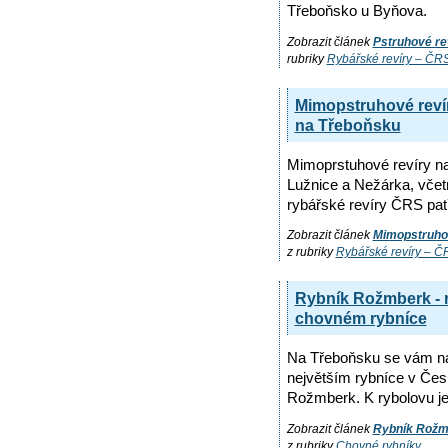
Třeboňsko u Byňova.
Zobrazit článek
Pstruhové re
rubriky
Rybářské revíry – ČR
Mimopstruhové reví
na Třeboňsku
Mimoprstuhové revíry n
Lužnice a Nežárka, včet
rybářské revíry ČRS patř
Zobrazit článek
Mimopstruho
z rubriky
Rybářské revíry – Č
Rybník Rožmberk - r
chovném rybníce
Na Třeboňsku se vám na
největším rybníce v Čes
Rožmberk. K rybolovu j
Zobrazit článek
Rybník Rožmb
z rubriky
Chovné rybníky