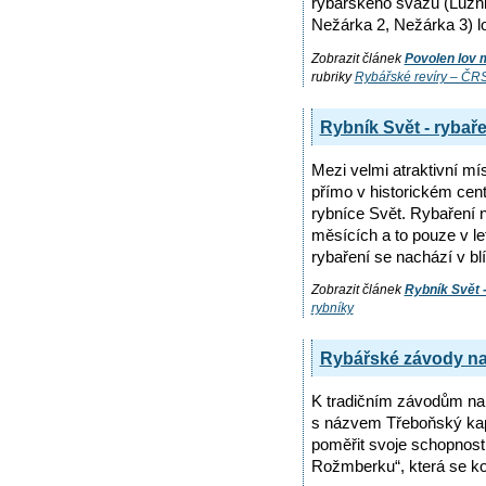
rybářského svazu (Lužni
Nežárka 2, Nežárka 3) lo
Zobrazit článek
Povolen lov 
rubriky
Rybářské revíry – ČR
Rybník Svět - rybař
Mezi velmi atraktivní mí
přímo v historickém cen
rybníce Svět. Rybaření n
měsících a to pouze v le
rybaření se nachází v bl
Zobrazit článek
Rybník Svět 
rybníky
Rybářské závody n
K tradičním závodům na 
s názvem Třeboňský kapr
poměřit svoje schopnosti
Rožmberku“, která se ko