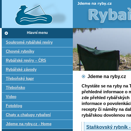
Hlavní menu
Soukromé rybářské revíry
Chovné rybníky
Rybářské revíry – ČRS
Rybářské závody
Jdeme na ryby.cz
Třeboňský kapr
Chystáte se na ryby na 
Třeboňsko
přehledné informace o 
Video
zde přehled rybářských r
informace o povolenkách
Fotoblog
recepty či náměty na dalš
Chaty a chalupy rybaření
rybářskou dovolenou na
Jdeme na ryby.cz - Home
Staňkovský rybník - 