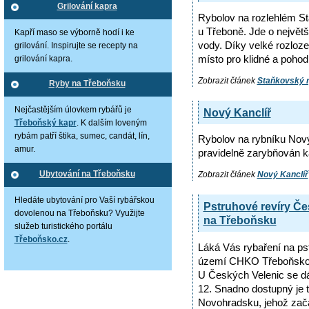
Grilování kapra
Rybolov na rozlehlém S
u Třeboně. Jde o největ
Kapří maso se výborně hodí i ke
vody. Díky velké rozloze
grilování. Inspirujte se recepty na
místo pro klidné a pohod
grilování kapra.
Zobrazit článek
Staňkovský ry
Ryby na Třeboňsku
Nejčastějším úlovkem rybářů je
Nový Kanclíř
Třeboňský kapr
. K dalším loveným
rybám patří štika, sumec, candát, lín,
Rybolov na rybníku Nový
amur.
pravidelně zarybňován ka
Ubytování na Třeboňsku
Zobrazit článek
Nový Kanclíř
Hledáte ubytování pro Vaší rybářskou
Pstruhové revíry Č
dovolenou na Třeboňsku? Využijte
na Třeboňsku
služeb turistického portálu
Třeboňsko.cz
.
Láká Vás rybaření na ps
území CHKO Třeboňsko si
U Českých Velenic se dá
12. Snadno dostupný je t
Novohradsku, jehož začá